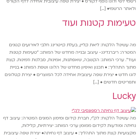
רשמי לשי ולוגו נוסף לקורס • יצירת שפה עיצובית אחידה לדף הקורס
ולאתר הרשמי• […]
טעימות קטנות ועוד
מה עשינו? הלקוח: ליאת קליין, בעלת קייטרינג חלבי לאירועים קטנים
המטרה: ריברנדינג- עיצוב ובנייה מחדש של המותג: "טעימות קטנות
ועוד". ערכי המותג: הקשבה, שאפתנות, אמינות, סבלנות וזמינות. קצת
מתוך התהליך: • תכנון ואיפיון מחדש של הלוגו ושפת המותג • בניית
לוגו חדש • יצירת שפה עיצובית אחידה לכל המוצרים • יצירת קטלוגים
ותפריטים חדשים • […]
Lucky
מה עשינו? הלקוח: לק"י, חברת קידום ומימון המונים המטרה: עיצוב דף
נחיתה ומודעות לקידום ממומן ערכי המותג: יצירתיות, קלילות,
מקצועיות קצת מתוך התהליך: • עיצוב דף נחיתה• יצירת שפה עיצובית