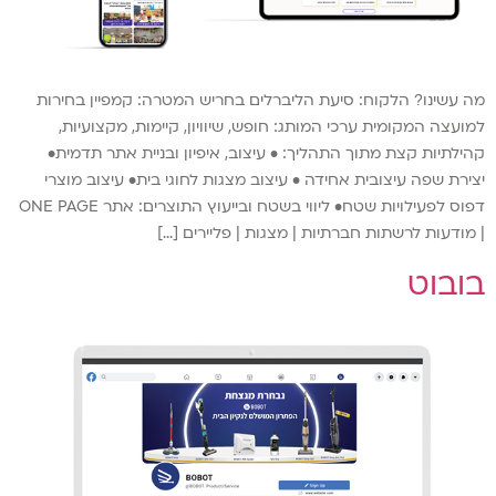
מה עשינו? הלקוח: סיעת הליברלים בחריש המטרה: קמפיין בחירות
למועצה המקומית ערכי המותג: חופש, שיוויון, קיימות, מקצועיות,
קהילתיות קצת מתוך התהליך: • עיצוב, איפיון ובניית אתר תדמית•
יצירת שפה עיצובית אחידה • עיצוב מצגות לחוגי בית• עיצוב מוצרי
דפוס לפעילויות שטח• ליווי בשטח ובייעוץ התוצרים: אתר ONE PAGE
| מודעות לרשתות חברתיות | מצגות | פליירים […]
בובוט