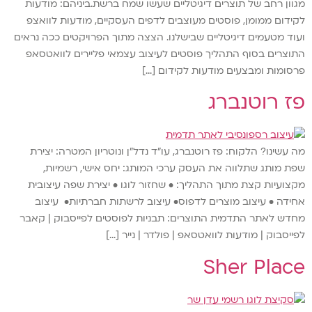
מגוון רחב של תוצרים דיגיטליים שעשו שמח ברשת.ביניהם: מודעות
לקידום ממומן, פוסטים מעוצבים לדפים העסקיים, מודעות לוואצפ
ועוד מטעמים דיגיטליים שבישלנו. הצצה מתוך הפרויקטים ככה נראים
התוצרים בסוף התהליך פוסטים לעיצוב עצמאי פליירים לוואטסאפ
פרסומות ומבצעים מודעות לקידום […]
פז רוטנברג
מה עשינו? הלקוח: פז רוטנברג, עו"ד נדל"ן ונוטריון המטרה: יצירת
שפת מותג שתלווה את העסק ערכי המותג: יחס אישי, רשמיות,
מקצועיות קצת מתוך התהליך: • שחזור לוגו • יצירת שפה עיצובית
אחידה • עיצוב מוצרים לדפוס• עיצוב לרשתות חברתיות• עיצוב
מחדש לאתר התדמית התוצרים: תבניות לפוסטים לפייסבוק | קאבר
לפייסבוק | מודעות לוואטסאפ | פולדר | נייר […]
Sher Place